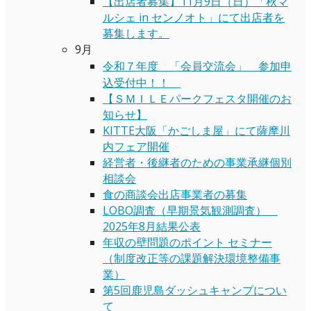
【出店者募集】11月9日（日）「秋マ
ルシェ in センノオト」にて出店者を
募集します。
9月
令和７年度 「会員交流会」 参加申
込受付中！！
【ＳＭＩＬＥパークフェスタ開催のお
知らせ】
KITTE大阪「かごしま屋」にて薩摩川
内フェア開催
経営者・後継者のための事業承継個別
相談会
食の商談会出店事業者の募集
LOBO調査（早期景気観測調査）
2025年8月結果公表
年収の壁問題のポイント セミナー
（制度改正等の課題解決環境整備事
業）
第5回鹿児島ダッシュキャンプについ
て