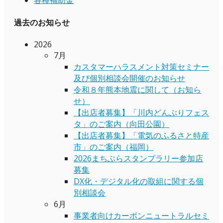
各種補助金
過去のお知らせ
2026
7月
カスタマーハラスメント対策セミナー
及び個別相談会開催のお知らせ
令和８年熊本地震に関して（お知ら
せ）
【出店者募集】「川内どんぶりフェス
タ」のご案内（向田公園）
【出店者募集】「電気のふるさと特産
市」のご案内（福岡）
2026まちぶらスタンプラリー参加店
募集
DX化・デジタル化の取組に関する個
別相談会
6月
事業者向けカーボンニュートラルセミ