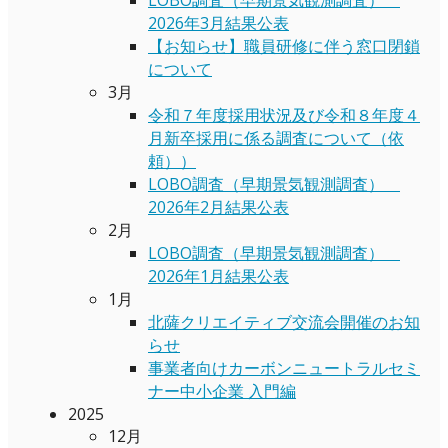
2026年3月結果公表
【お知らせ】職員研修に伴う窓口閉鎖
について
3月
令和７年度採用状況及び令和８年度４
月新卒採用に係る調査について（依
頼））
LOBO調査（早期景気観測調査）
2026年2月結果公表
2月
LOBO調査（早期景気観測調査）
2026年1月結果公表
1月
北薩クリエイティブ交流会開催のお知
らせ
事業者向けカーボンニュートラルセミ
ナー中小企業 入門編
2025
12月