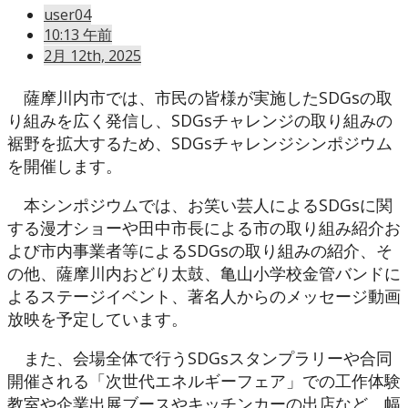
user04
10:13 午前
2月 12th, 2025
薩摩川内市では、市民の皆様が実施したSDGsの取
り組みを広く発信し、SDGsチャレンジの取り組みの
裾野を拡大するため、SDGsチャレンジシンポジウム
を開催します。
本シンポジウムでは、お笑い芸人によるSDGsに関
する漫才ショーや田中市長による市の取り組み紹介お
よび市内事業者等によるSDGsの取り組みの紹介、そ
の他、薩摩川内おどり太鼓、亀山小学校金管バンドに
よるステージイベント、著名人からのメッセージ動画
放映を予定しています。
また、会場全体で行うSDGsスタンプラリーや合同
開催される「次世代エネルギーフェア」での工作体験
教室や企業出展ブースやキッチンカーの出店など、幅