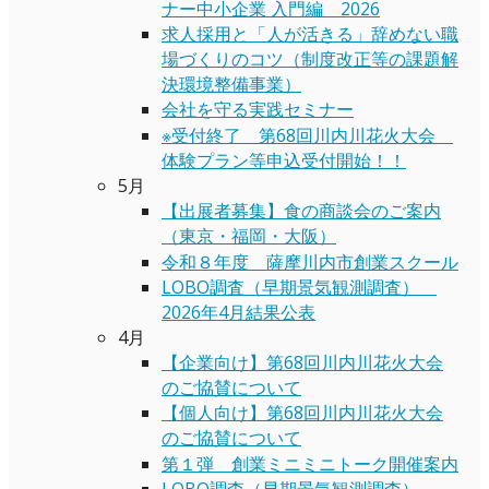
ナー中小企業 入門編 2026
求人採用と「人が活きる」辞めない職
場づくりのコツ（制度改正等の課題解
決環境整備事業）
会社を守る実践セミナー
※受付終了 第68回川内川花火大会
体験プラン等申込受付開始！！
5月
【出展者募集】食の商談会のご案内
（東京・福岡・大阪）
令和８年度 薩摩川内市創業スクール
LOBO調査（早期景気観測調査）
2026年4月結果公表
4月
【企業向け】第68回川内川花火大会
のご協賛について
【個人向け】第68回川内川花火大会
のご協賛について
第１弾 創業ミニミニトーク開催案内
LOBO調査（早期景気観測調査）