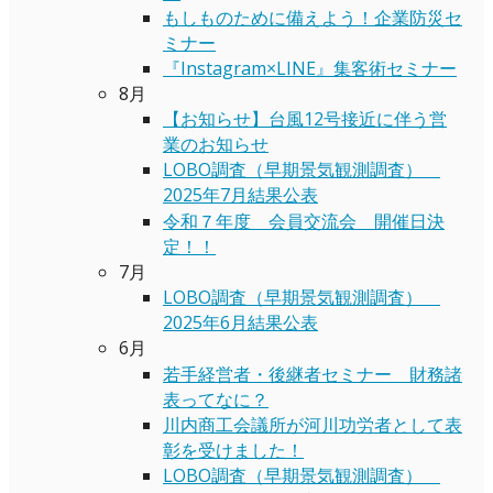
もしものために備えよう！企業防災セ
ミナー
『Instagram×LINE』集客術セミナー
8月
【お知らせ】台風12号接近に伴う営
業のお知らせ
LOBO調査（早期景気観測調査）
2025年7月結果公表
令和７年度 会員交流会 開催日決
定！！
7月
LOBO調査（早期景気観測調査）
2025年6月結果公表
6月
若手経営者・後継者セミナー 財務諸
表ってなに？
川内商工会議所が河川功労者として表
彰を受けました！
LOBO調査（早期景気観測調査）