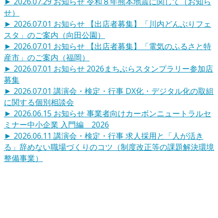
►
2026.07.29
お知らせ
令和８年熊本地震に関して（お知ら
せ）
►
2026.07.01
お知らせ
【出店者募集】「川内どんぶりフェ
スタ」のご案内（向田公園）
►
2026.07.01
お知らせ
【出店者募集】「電気のふるさと特
産市」のご案内（福岡）
►
2026.07.01
お知らせ
2026まちぶらスタンプラリー参加店
募集
►
2026.07.01
講演会・検定・行事
DX化・デジタル化の取組
に関する個別相談会
►
2026.06.15
お知らせ
事業者向けカーボンニュートラルセ
ミナー中小企業 入門編 2026
►
2026.06.11
講演会・検定・行事
求人採用と「人が活き
る」辞めない職場づくりのコツ（制度改正等の課題解決環境
整備事業）