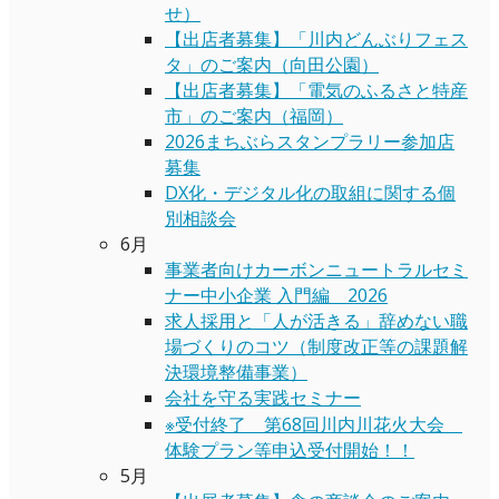
せ）
【出店者募集】「川内どんぶりフェス
タ」のご案内（向田公園）
【出店者募集】「電気のふるさと特産
市」のご案内（福岡）
2026まちぶらスタンプラリー参加店
募集
DX化・デジタル化の取組に関する個
別相談会
6月
事業者向けカーボンニュートラルセミ
ナー中小企業 入門編 2026
求人採用と「人が活きる」辞めない職
場づくりのコツ（制度改正等の課題解
決環境整備事業）
会社を守る実践セミナー
※受付終了 第68回川内川花火大会
体験プラン等申込受付開始！！
5月