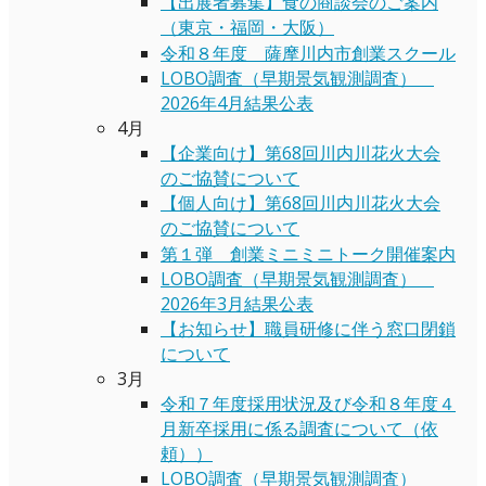
【出展者募集】食の商談会のご案内
（東京・福岡・大阪）
令和８年度 薩摩川内市創業スクール
LOBO調査（早期景気観測調査）
2026年4月結果公表
4月
【企業向け】第68回川内川花火大会
のご協賛について
【個人向け】第68回川内川花火大会
のご協賛について
第１弾 創業ミニミニトーク開催案内
LOBO調査（早期景気観測調査）
2026年3月結果公表
【お知らせ】職員研修に伴う窓口閉鎖
について
3月
令和７年度採用状況及び令和８年度４
月新卒採用に係る調査について（依
頼））
LOBO調査（早期景気観測調査）