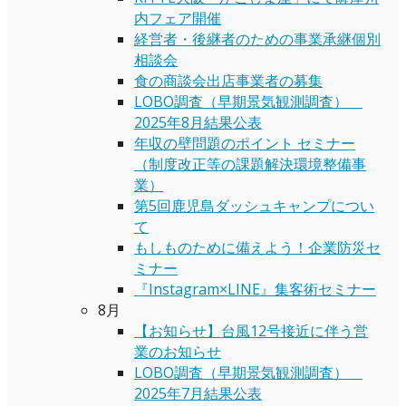
内フェア開催
経営者・後継者のための事業承継個別
相談会
食の商談会出店事業者の募集
LOBO調査（早期景気観測調査）
2025年8月結果公表
年収の壁問題のポイント セミナー
（制度改正等の課題解決環境整備事
業）
第5回鹿児島ダッシュキャンプについ
て
もしものために備えよう！企業防災セ
ミナー
『Instagram×LINE』集客術セミナー
8月
【お知らせ】台風12号接近に伴う営
業のお知らせ
LOBO調査（早期景気観測調査）
2025年7月結果公表