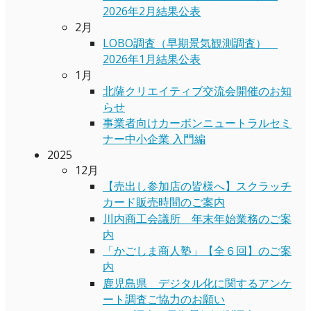
2026年2月結果公表
2月
LOBO調査（早期景気観測調査）
2026年1月結果公表
1月
北薩クリエイティブ交流会開催のお知
らせ
事業者向けカーボンニュートラルセミ
ナー中小企業 入門編
2025
12月
【売出し参加店の皆様へ】スクラッチ
カード販売時間のご案内
川内商工会議所 年末年始業務のご案
内
「かごしま商人塾」【全６回】のご案
内
鹿児島県 デジタル化に関するアンケ
ート調査ご協力のお願い