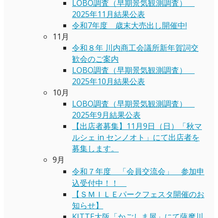
LOBO調査（早期景気観測調査）
2025年11月結果公表
令和7年度 歳末大売出し開催中!
11月
令和８年 川内商工会議所新年賀詞交
歓会のご案内
LOBO調査（早期景気観測調査）
2025年10月結果公表
10月
LOBO調査（早期景気観測調査）
2025年9月結果公表
【出店者募集】11月9日（日）「秋マ
ルシェ in センノオト」にて出店者を
募集します。
9月
令和７年度 「会員交流会」 参加申
込受付中！！
【ＳＭＩＬＥパークフェスタ開催のお
知らせ】
KITTE大阪「かごしま屋」にて薩摩川