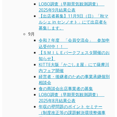
LOBO調査（早期景気観測調査）
2025年9月結果公表
【出店者募集】11月9日（日）「秋マ
ルシェ in センノオト」にて出店者を
募集します。
9月
令和７年度 「会員交流会」 参加申
込受付中！！
【ＳＭＩＬＥパークフェスタ開催のお
知らせ】
KITTE大阪「かごしま屋」にて薩摩川
内フェア開催
経営者・後継者のための事業承継個別
相談会
食の商談会出店事業者の募集
LOBO調査（早期景気観測調査）
2025年8月結果公表
年収の壁問題のポイント セミナー
（制度改正等の課題解決環境整備事