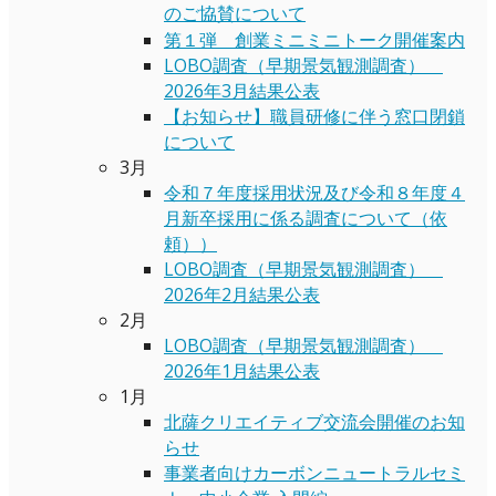
のご協賛について
第１弾 創業ミニミニトーク開催案内
LOBO調査（早期景気観測調査）
2026年3月結果公表
【お知らせ】職員研修に伴う窓口閉鎖
について
3月
令和７年度採用状況及び令和８年度４
月新卒採用に係る調査について（依
頼））
LOBO調査（早期景気観測調査）
2026年2月結果公表
2月
LOBO調査（早期景気観測調査）
2026年1月結果公表
1月
北薩クリエイティブ交流会開催のお知
らせ
事業者向けカーボンニュートラルセミ