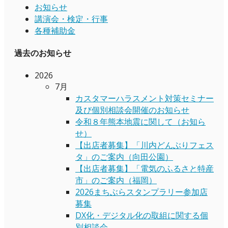
お知らせ
講演会・検定・行事
各種補助金
過去のお知らせ
2026
7月
カスタマーハラスメント対策セミナー
及び個別相談会開催のお知らせ
令和８年熊本地震に関して（お知ら
せ）
【出店者募集】「川内どんぶりフェス
タ」のご案内（向田公園）
【出店者募集】「電気のふるさと特産
市」のご案内（福岡）
2026まちぶらスタンプラリー参加店
募集
DX化・デジタル化の取組に関する個
別相談会