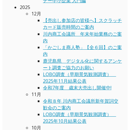
ナー中小企業 入門編
2025
12月
【売出し参加店の皆様へ】スクラッチ
カード販売時間のご案内
川内商工会議所 年末年始業務のご案
内
「かごしま商人塾」【全６回】のご案
内
鹿児島県 デジタル化に関するアンケ
ート調査ご協力のお願い
LOBO調査（早期景気観測調査）
2025年11月結果公表
令和7年度 歳末大売出し開催中!
11月
令和８年 川内商工会議所新年賀詞交
歓会のご案内
LOBO調査（早期景気観測調査）
2025年10月結果公表
10月