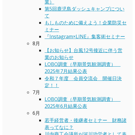
業）
第5回鹿児島ダッシュキャンプについ
て
もしものために備えよう！企業防災セ
ミナー
『Instagram×LINE』集客術セミナー
8月
【お知らせ】台風12号接近に伴う営
業のお知らせ
LOBO調査（早期景気観測調査）
2025年7月結果公表
令和７年度 会員交流会 開催日決
定！！
7月
LOBO調査（早期景気観測調査）
2025年6月結果公表
6月
若手経営者・後継者セミナー 財務諸
表ってなに？
川内商工会議所が河川功労者として表