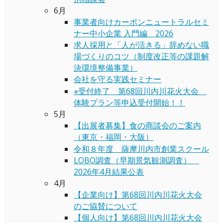
6月
事業者向けカーボンニュートラルセミ
ナー中小企業 入門編 2026
求人採用と「人が活きる」辞めない職
場づくりのコツ（制度改正等の課題解
決環境整備事業）
会社を守る実践セミナー
※受付終了 第68回川内川花火大会
体験プラン等申込受付開始！！
5月
【出展者募集】食の商談会のご案内
（東京・福岡・大阪）
令和８年度 薩摩川内市創業スクール
LOBO調査（早期景気観測調査）
2026年4月結果公表
4月
【企業向け】第68回川内川花火大会
のご協賛について
【個人向け】第68回川内川花火大会