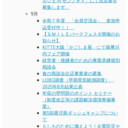
ルシェ in センノオト」にて出店者を
募集します。
9月
令和７年度 「会員交流会」 参加申
込受付中！！
【ＳＭＩＬＥパークフェスタ開催のお
知らせ】
KITTE大阪「かごしま屋」にて薩摩川
内フェア開催
経営者・後継者のための事業承継個別
相談会
食の商談会出店事業者の募集
LOBO調査（早期景気観測調査）
2025年8月結果公表
年収の壁問題のポイント セミナー
（制度改正等の課題解決環境整備事
業）
第5回鹿児島ダッシュキャンプについ
て
もしものために備えよう！企業防災セ