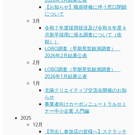
【お知らせ】職員研修に伴う窓口閉鎖
について
3月
令和７年度採用状況及び令和８年度４
月新卒採用に係る調査について（依
頼））
LOBO調査（早期景気観測調査）
2026年2月結果公表
2月
LOBO調査（早期景気観測調査）
2026年1月結果公表
1月
北薩クリエイティブ交流会開催のお知
らせ
事業者向けカーボンニュートラルセミ
ナー中小企業 入門編
2025
12月
【売出し参加店の皆様へ】スクラッチ