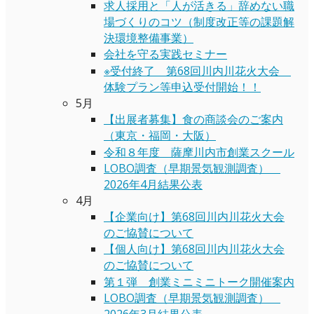
求人採用と「人が活きる」辞めない職
場づくりのコツ（制度改正等の課題解
決環境整備事業）
会社を守る実践セミナー
※受付終了 第68回川内川花火大会
体験プラン等申込受付開始！！
5月
【出展者募集】食の商談会のご案内
（東京・福岡・大阪）
令和８年度 薩摩川内市創業スクール
LOBO調査（早期景気観測調査）
2026年4月結果公表
4月
【企業向け】第68回川内川花火大会
のご協賛について
【個人向け】第68回川内川花火大会
のご協賛について
第１弾 創業ミニミニトーク開催案内
LOBO調査（早期景気観測調査）
2026年3月結果公表