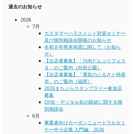
過去のお知らせ
2026
7月
カスタマーハラスメント対策セミナー
及び個別相談会開催のお知らせ
令和８年熊本地震に関して（お知ら
せ）
【出店者募集】「川内どんぶりフェス
タ」のご案内（向田公園）
【出店者募集】「電気のふるさと特産
市」のご案内（福岡）
2026まちぶらスタンプラリー参加店
募集
DX化・デジタル化の取組に関する個
別相談会
6月
事業者向けカーボンニュートラルセミ
ナー中小企業 入門編 2026