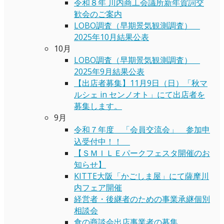
令和８年 川内商工会議所新年賀詞交
歓会のご案内
LOBO調査（早期景気観測調査）
2025年10月結果公表
10月
LOBO調査（早期景気観測調査）
2025年9月結果公表
【出店者募集】11月9日（日）「秋マ
ルシェ in センノオト」にて出店者を
募集します。
9月
令和７年度 「会員交流会」 参加申
込受付中！！
【ＳＭＩＬＥパークフェスタ開催のお
知らせ】
KITTE大阪「かごしま屋」にて薩摩川
内フェア開催
経営者・後継者のための事業承継個別
相談会
食の商談会出店事業者の募集