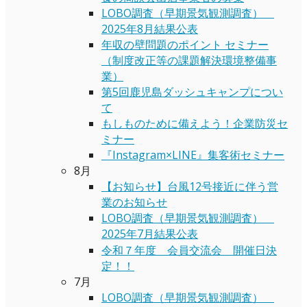
LOBO調査（早期景気観測調査）
2025年8月結果公表
年収の壁問題のポイント セミナー
（制度改正等の課題解決環境整備事
業）
第5回鹿児島ダッシュキャンプについ
て
もしものために備えよう！企業防災セ
ミナー
『Instagram×LINE』集客術セミナー
8月
【お知らせ】台風12号接近に伴う営
業のお知らせ
LOBO調査（早期景気観測調査）
2025年7月結果公表
令和７年度 会員交流会 開催日決
定！！
7月
LOBO調査（早期景気観測調査）