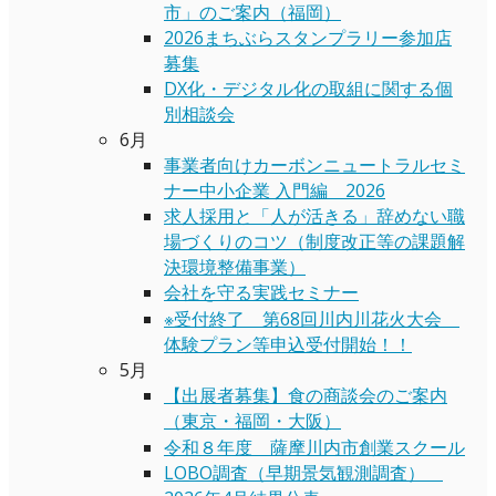
市」のご案内（福岡）
2026まちぶらスタンプラリー参加店
募集
DX化・デジタル化の取組に関する個
別相談会
6月
事業者向けカーボンニュートラルセミ
ナー中小企業 入門編 2026
求人採用と「人が活きる」辞めない職
場づくりのコツ（制度改正等の課題解
決環境整備事業）
会社を守る実践セミナー
※受付終了 第68回川内川花火大会
体験プラン等申込受付開始！！
5月
【出展者募集】食の商談会のご案内
（東京・福岡・大阪）
令和８年度 薩摩川内市創業スクール
LOBO調査（早期景気観測調査）