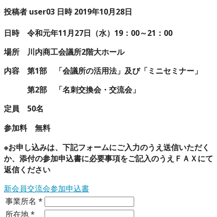
投稿者 user03 日時 2019年10月28日
日時 令和元年11
月27
日（水）19
：
00
～21
：
00
場所 川内商工会議所
2
階大ホール
内容 第1部 「会議所の活用法」及び「ミニセミナー」
第2部 「名刺交換会・交流会」
定員 50
名
参加料 無料
※お申し込みは、下記フォームにご入力のうえ送信いただく
か、添付の参加申込書に必要事項をご記入のうえＦＡＸにて
返信ください
新会員交流会参加申込書
事業所名
*
所在地
*