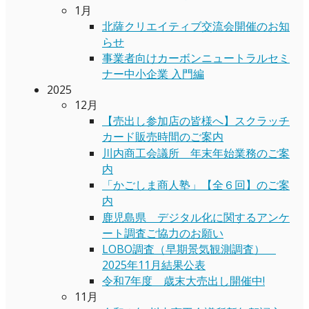
1月
北薩クリエイティブ交流会開催のお知
らせ
事業者向けカーボンニュートラルセミ
ナー中小企業 入門編
2025
12月
【売出し参加店の皆様へ】スクラッチ
カード販売時間のご案内
川内商工会議所 年末年始業務のご案
内
「かごしま商人塾」【全６回】のご案
内
鹿児島県 デジタル化に関するアンケ
ート調査ご協力のお願い
LOBO調査（早期景気観測調査）
2025年11月結果公表
令和7年度 歳末大売出し開催中!
11月