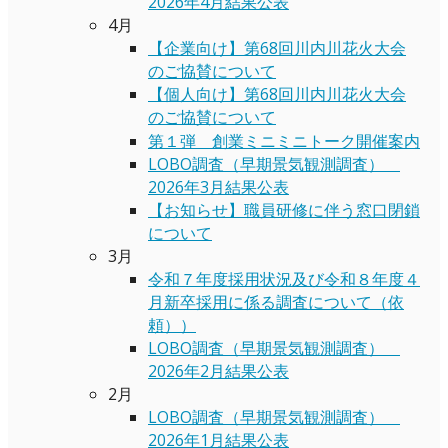
2026年4月結果公表
4月
【企業向け】第68回川内川花火大会
のご協賛について
【個人向け】第68回川内川花火大会
のご協賛について
第１弾 創業ミニミニトーク開催案内
LOBO調査（早期景気観測調査）
2026年3月結果公表
【お知らせ】職員研修に伴う窓口閉鎖
について
3月
令和７年度採用状況及び令和８年度４
月新卒採用に係る調査について（依
頼））
LOBO調査（早期景気観測調査）
2026年2月結果公表
2月
LOBO調査（早期景気観測調査）
2026年1月結果公表